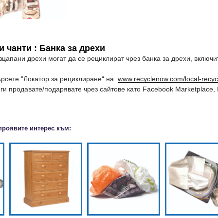
и чанти
:
Банка за дрехи
зцапани дрехи могат да се рециклират чрез банка за дрехи, включи
ърсете "Локатор за рециклиране“ на:
www.recyclenow.com/local-recyc
ги продавате/подарявате чрез сайтове като Facebook Marketplace, F
проявите интерес към: