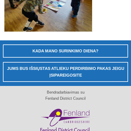
KADA MANO SURINKIMO DIENA?
JUMS BUS IŠSIŲSTAS ATLIEKU PERDIRBIMO PAKAS JEIGU
ĮSIPAREIGOSITE
Bendradarbiavimas su
Fenland District Council