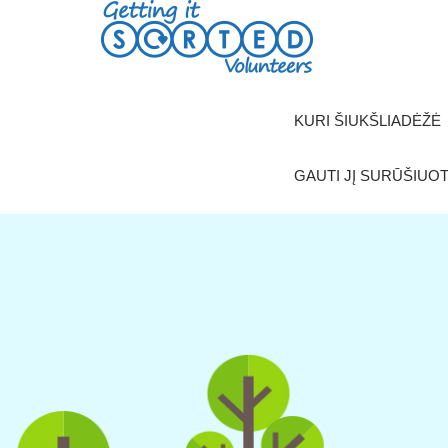
Skip
to
content
KURI ŠIUKŠLIADĖŽĖ
GAUTI JĮ SURŪŠIUO