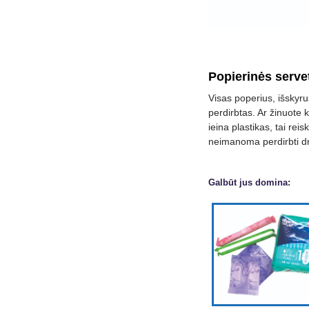
Popierinės serve
Visas poperius, išskyru
perdirbtas. Ar žinuote 
ieina plastikas, tai rei
neimanoma perdirbti d
Galbūt jus domina: