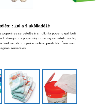
tėlės:
:
Žalia šiukšliadėžė
s poperines servetėlės ir smulkintą poperių gali buti
kad i daugumos poperinių ir dregnų servetelių sudetį
skia kad negali buti pakartuotinai perdirbta. Šiuo metu
rėgnas servetėlės.