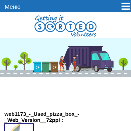
Меню
Skip
to
content
web1173_-_Used_pizza_box_-
_Web_Version__72ppi
: